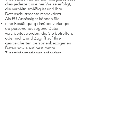
dies jederzeit in einer Weise erfolgt,
die verhältnismäßig ist und Ihre
Datenschutzrechte respektiert).
Als EU-Ansässiger können Sie:
eine Bestätigung darüber verlangen,
ob personenbezogene Daten
verarbeitet werden, die Sie betreffen,
oder nicht, und Zugriff auf Ihre
gespeicherten personenbezogenen
Daten sowie auf bestimmte
Zusatzinformationen anfordern;
den Erhalt von personenbezogenen
Daten, die Sie uns bereitgestellt
haben, in einem strukturierten,
gängigen und maschinenlesbaren
Format verlangen;
die Berichtigung lhrer
personenbezogenen Daten verlangen,
die bei uns gespeichert sind;
die Löschung Ihrer
personenbezogenen Daten verlangen;
der Verarbeitung Ihrer
personenbezogenen Daten durch uns